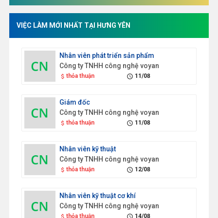
VIỆC LÀM MỚI NHẤT TẠI HƯNG YÊN
Nhân viên phát triển sản phẩm
Công ty TNHH công nghệ voyan
thỏa thuận
11/08
attach_money
schedule
Giám đốc
Công ty TNHH công nghệ voyan
thỏa thuận
11/08
attach_money
schedule
Nhân viên kỹ thuật
Công ty TNHH công nghệ voyan
thỏa thuận
12/08
attach_money
schedule
Nhân viên kỹ thuật cơ khí
Công ty TNHH công nghệ voyan
thỏa thuận
14/08
attach_money
schedule