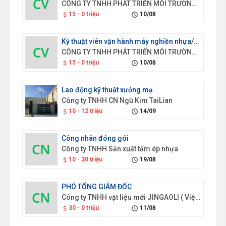
CÔNG TY TNHH PHÁT TRIỂN MÔI TRƯỜNG XANH SAO VIỆT
15 - 0 triệu
10/08
attach_money
schedule
Kỹ thuật viên vận hành máy nghiền nhựa/814
CÔNG TY TNHH PHÁT TRIỂN MÔI TRƯỜNG XANH SAO VIỆT
15 - 0 triệu
10/08
attach_money
schedule
Lao động kỹ thuật xưởng mạ
Công ty TNHH CN Ngũ Kim TaiLian
10 - 12 triệu
14/09
attach_money
schedule
Công nhân đóng gói
Công ty TNHH Sản xuất tấm ép nhựa
10 - 20 triệu
19/08
attach_money
schedule
PHÓ TỔNG GIÁM ĐỐC
Công ty TNHH vật liệu mới JINGAOLI ( Việt Nam)
30 - 0 triệu
11/08
attach_money
schedule