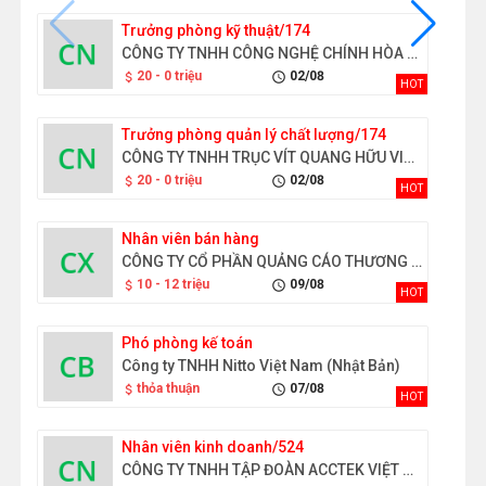
Trưởng phòng kỹ thuật/174
CÔNG TY TNHH CÔNG NGHỆ CHÍNH HÒA HOẰNG GIAI VIỆT NAM
20 - 0 triệu
02/08
attach_money
schedule
HOT
Trưởng phòng quản lý chất lượng/174
CÔNG TY TNHH TRỤC VÍT QUANG HỮU VIỆT NAM
20 - 0 triệu
02/08
attach_money
schedule
HOT
Nhân viên bán hàng
CÔNG TY CỔ PHẦN QUẢNG CÁO THƯƠNG MẠI ĐỒNG XANH
10 - 12 triệu
09/08
attach_money
schedule
HOT
Phó phòng kế toán
Công ty TNHH Nitto Việt Nam (Nhật Bản)
thỏa thuận
07/08
attach_money
schedule
HOT
Nhân viên kinh doanh/524
CÔNG TY TNHH TẬP ĐOÀN ACCTEK VIỆT NAM