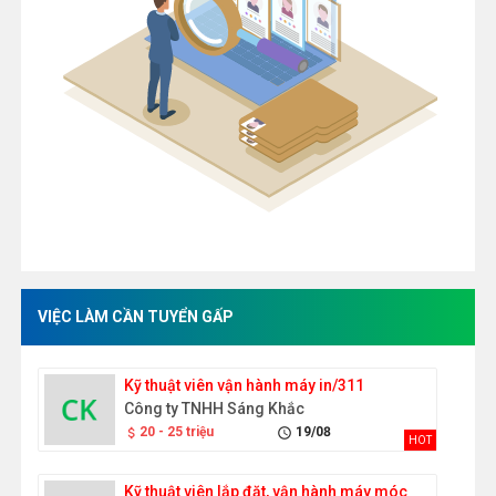
VIỆC LÀM CẦN TUYỂN GẤP
Kỹ thuật viên vận hành máy in/311
Công ty TNHH Sáng Khắc
20 - 25 triệu
19/08
attach_money
schedule
HOT
Kỹ thuật viên lắp đặt, vận hành máy móc