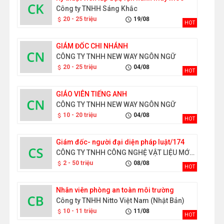
Công ty TNHH Sáng Khắc
20 - 25 triệu
19/08
attach_money
schedule
HOT
GIÁM ĐỐC CHI NHÁNH
CÔNG TY TNHH NEW WAY NGÔN NGỮ
20 - 25 triệu
04/08
attach_money
schedule
HOT
GIÁO VIÊN TIẾNG ANH
CÔNG TY TNHH NEW WAY NGÔN NGỮ
10 - 20 triệu
04/08
attach_money
schedule
HOT
Giám đốc- người đại diện pháp luật/174
CÔNG TY TNHH CÔNG NGHỆ VẬT LIỆU MỚI GOLD SEN
2 - 50 triệu
08/08
attach_money
schedule
HOT
Nhân viên phòng an toàn môi trường
Công ty TNHH Nitto Việt Nam (Nhật Bản)
10 - 11 triệu
11/08
attach_money
schedule
HOT