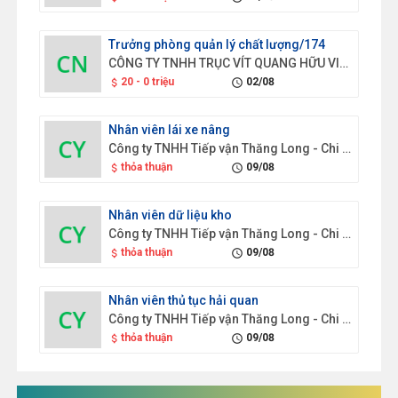
Trưởng phòng quản lý chất lượng/174
CÔNG TY TNHH TRỤC VÍT QUANG HỮU VIỆT NAM
20 - 0 triệu
02/08
attach_money
schedule
Nhân viên lái xe nâng
Công ty TNHH Tiếp vận Thăng Long - Chi nhánh Hưng Yên
thỏa thuận
09/08
attach_money
schedule
Nhân viên dữ liệu kho
Công ty TNHH Tiếp vận Thăng Long - Chi nhánh Hưng Yên
thỏa thuận
09/08
attach_money
schedule
Nhân viên thủ tục hải quan
Công ty TNHH Tiếp vận Thăng Long - Chi nhánh Hưng Yên
thỏa thuận
09/08
attach_money
schedule