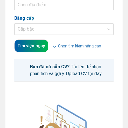
Chọn địa điểm
Bằng cấp
Cấp bậc
Tìm việc ngay
expand_more
Chọn tìm kiếm nâng cao
Bạn đã có sẵn CV?
Tải lên để nhận
phân tích và gợi ý.
Upload CV tại đây