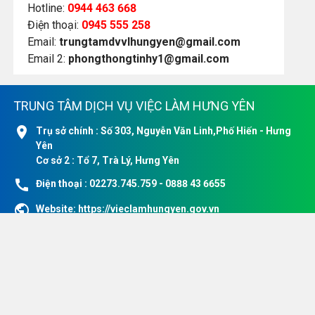
Hotline:
0944 463 668
Điện thoại:
0945 555 258
Email:
trungtamdvvlhungyen@gmail.com
Email 2:
phongthongtinhy1@gmail.com
TRUNG TÂM DỊCH VỤ VIỆC LÀM HƯNG YÊN
location_on
Trụ sở chính : Số 303, Nguyễn Văn Linh,Phố Hiến - Hưng
Yên
Cơ sở 2 : Tổ 7, Trà Lý, Hưng Yên
call
Điện thoại : 02273.745.759 - 0888 43 6655
public
Website:
https://vieclamhungyen.gov.vn
email
Email:
trungtamdvvlhungyen@gmail.com
email
Email 2:
phongthongtinhy1@gmail.com
Website tuyển dụng nội bộ đang chạy thử nghiệm
DỊCH VỤ