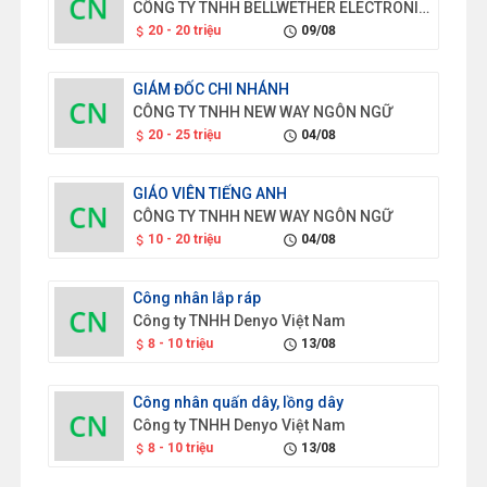
CÔNG TY TNHH BELLWETHER ELECTRONICS (VIỆT NAM)
20 - 20 triệu
09/08
attach_money
schedule
GIÁM ĐỐC CHI NHÁNH
CÔNG TY TNHH NEW WAY NGÔN NGỮ
20 - 25 triệu
04/08
attach_money
schedule
GIÁO VIÊN TIẾNG ANH
CÔNG TY TNHH NEW WAY NGÔN NGỮ
10 - 20 triệu
04/08
attach_money
schedule
Công nhân lắp ráp
Công ty TNHH Denyo Việt Nam
8 - 10 triệu
13/08
attach_money
schedule
Công nhân quấn dây, lồng dây
Công ty TNHH Denyo Việt Nam
8 - 10 triệu
13/08
attach_money
schedule