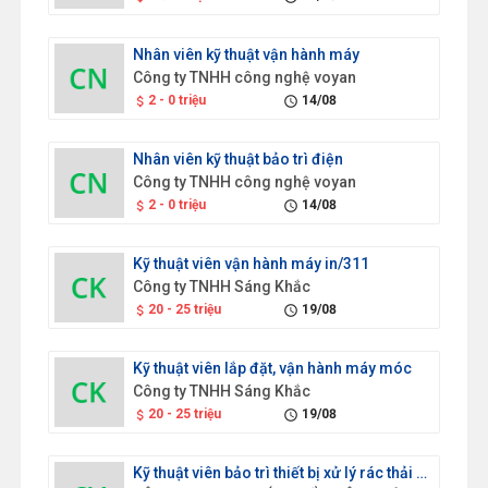
Nhân viên kỹ thuật vận hành máy
Công ty TNHH công nghệ voyan
2 - 0 triệu
14/08
attach_money
schedule
Nhân viên kỹ thuật bảo trì điện
Công ty TNHH công nghệ voyan
2 - 0 triệu
14/08
attach_money
schedule
Kỹ thuật viên vận hành máy in/311
Công ty TNHH Sáng Khắc
20 - 25 triệu
19/08
attach_money
schedule
Kỹ thuật viên lắp đặt, vận hành máy móc
Công ty TNHH Sáng Khắc
20 - 25 triệu
19/08
attach_money
schedule
Kỹ thuật viên bảo trì thiết bị xử lý rác thải nhựa/723