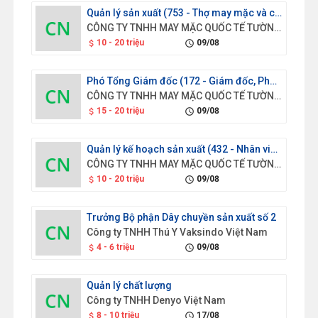
Quản lý sản xuất (753 - Thợ may mặc và các thợ có liên quan)
CÔNG TY TNHH MAY MẶC QUỐC TẾ TƯỜNG HÒA VIỆT NAM
10 - 20 triệu
09/08
attach_money
schedule
Phó Tổng Giám đốc (172 - Giám đốc, Phó Giám đốc của các đơn vị sản xuất và triển khai thuộc cơ quan tập đoàn, tổng công ty, trường đại học lớn và tương đương (chuyên trách))
CÔNG TY TNHH MAY MẶC QUỐC TẾ TƯỜNG HÒA VIỆT NAM
15 - 20 triệu
09/08
attach_money
schedule
Quản lý kế hoạch sản xuất (432 - Nhân viên ghi chép nguyên vật liệu và vận chuyển)
CÔNG TY TNHH MAY MẶC QUỐC TẾ TƯỜNG HÒA VIỆT NAM
10 - 20 triệu
09/08
attach_money
schedule
Trưởng Bộ phận Dây chuyền sản xuất số 2
Công ty TNHH Thú Y Vaksindo Việt Nam
4 - 6 triệu
09/08
attach_money
schedule
Quản lý chất lượng
Công ty TNHH Denyo Việt Nam
8 - 10 triệu
17/08
attach_money
schedule