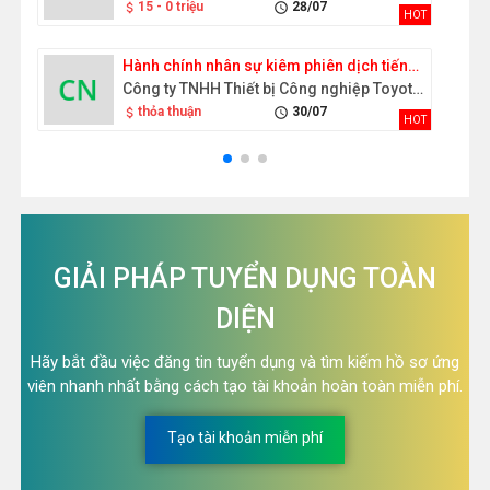
15 - 0 triệu
28/07
attach_money
schedule
HOT
Hành chính nhân sự kiêm phiên dịch tiếng Nhật
Công ty TNHH Thiết bị Công nghiệp Toyota Việt Nam
thỏa thuận
30/07
attach_money
schedule
HOT
GIẢI PHÁP TUYỂN DỤNG TOÀN
DIỆN
Hãy bắt đầu việc đăng tin tuyển dụng và tìm kiếm hồ sơ ứng
viên nhanh nhất bằng cách tạo tài khoản hoàn toàn miễn phí.
Tạo tài khoản miễn phí