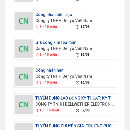
Công nhân tiện trục
Công ty TNHH Denyo Việt Nam
8 - 10 triệu
17/08
attach_money
schedule
Gia công kim loại tấm
Công ty TNHH Denyo Việt Nam
8 - 10 triệu
16/08
attach_money
schedule
Công nhân hàn
Công ty TNHH Denyo Việt Nam
8 - 10 triệu
16/08
attach_money
schedule
TUYỂN DỤNG LAO ĐỘNG KỸ THUẬT: KỸ THUẬT VIÊN KIỂM TRA CHẤT LƯỢNG SẢN PHẨM
CÔNG TY TNHH BELLWETHER ELECTRONICS (VIỆT NAM)
15 - 15 triệu
09/08
attach_money
schedule
TUYỂN DỤNG CHUYÊN GIA: TRƯỞNG PHÒNG TÀI VỤ