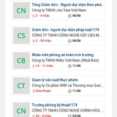
Tổng Giám đốc - Người đại diện theo pháp luật/174
Công ty TNHH Jen Yaw Việt Nam
2 - 4 triệu
08/08
attach_money
schedule
Giám đốc- người đại diện pháp luật/174
CÔNG TY TNHH CÔNG NGHỆ VẬT LIỆU MỚI GOLD SEN
2 - 50 triệu
08/08
attach_money
schedule
Nhân viên phòng an toàn môi trường
Công ty TNHH Nitto Việt Nam (Nhật Bản)
10 - 11 triệu
11/08
attach_money
schedule
Quản lý sản xuất thực phẩm
Công ty Cổ phần XNK và Thương mại Quốc tế Hưng Thịnh
thỏa thuận
11/08
attach_money
schedule
Trưởng phòng kỹ thuật/174
CÔNG TY TNHH CÔNG NGHỆ CHÍNH HÒA HOẰNG GIAI VIỆT NAM
20 - 0 triệu
02/08
attach_money
schedule