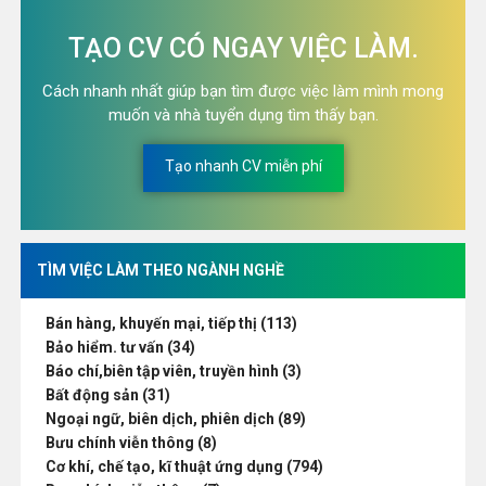
TẠO CV CÓ NGAY VIỆC LÀM.
Cách nhanh nhất giúp bạn tìm được việc làm mình mong
muốn và nhà tuyển dụng tìm thấy bạn.
Tạo nhanh CV miễn phí
TÌM VIỆC LÀM THEO NGÀNH NGHỀ
Bán hàng, khuyến mại, tiếp thị (113)
Bảo hiểm. tư vấn (34)
Báo chí,biên tập viên, truyền hình (3)
Bất động sản (31)
Ngoại ngữ, biên dịch, phiên dịch (89)
Bưu chính viễn thông (8)
Cơ khí, chế tạo, kĩ thuật ứng dụng (794)