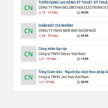
15 - 15 triệu
09/08
attach_money
schedule
GIÁM ĐỐC CHI NHÁNH
CÔNG TY TNHH NEW WAY NGÔN NGỮ
20 - 25 triệu
04/08
attach_money
schedule
Công nhân lắp ráp
Công ty TNHH Denyo Việt Nam
8 - 10 triệu
13/08
attach_money
schedule
Công ty TNHH Jen Yaw Việt Nam
2 - 4 triệu
08/08
attach_money
schedule
Nhân viên phòng an toàn môi trường
Công ty TNHH Nitto Việt Nam (Nhật Bản)
10 - 11 triệu
11/08
attach_money
schedule