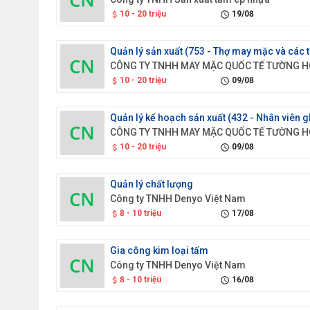
10 - 20 triệu
19/08
attach_money
schedule
10 - 20 triệu
09/08
attach_money
schedule
10 - 20 triệu
09/08
attach_money
schedule
Quản lý chất lượng
Công ty TNHH Denyo Việt Nam
8 - 10 triệu
17/08
attach_money
schedule
Gia công kim loại tấm
Công ty TNHH Denyo Việt Nam
8 - 10 triệu
16/08
attach_money
schedule