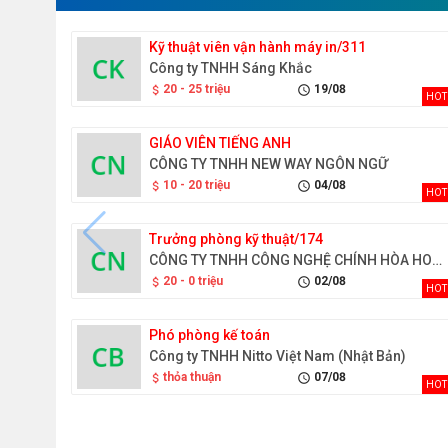
Kỹ thuật viên vận hành máy in/311
Công ty TNHH Sáng Khắc
20 - 25 triệu
19/08
attach_money
schedule
HOT
GIÁO VIÊN TIẾNG ANH
CÔNG TY TNHH NEW WAY NGÔN NGỮ
10 - 20 triệu
04/08
attach_money
schedule
HOT
Trưởng phòng kỹ thuật/174
CÔNG TY TNHH CÔNG NGHỆ CHÍNH HÒA HOẰNG GIAI VIỆT NAM
20 - 0 triệu
02/08
attach_money
schedule
HOT
Phó phòng kế toán
Công ty TNHH Nitto Việt Nam (Nhật Bản)
thỏa thuận
07/08
attach_money
schedule
HOT