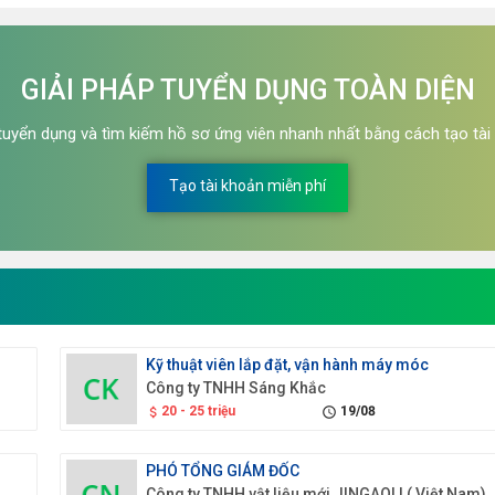
GIẢI PHÁP TUYỂN DỤNG TOÀN DIỆN
 tuyển dụng và tìm kiếm hồ sơ ứng viên nhanh nhất bằng cách tạo tài
Tạo tài khoản miễn phí
Kỹ thuật viên lắp đặt, vận hành máy móc
Công ty TNHH Sáng Khắc
20 - 25 triệu
19/08
attach_money
schedule
PHÓ TỔNG GIÁM ĐỐC
Công ty TNHH vật liệu mới JINGAOLI ( Việt Nam)