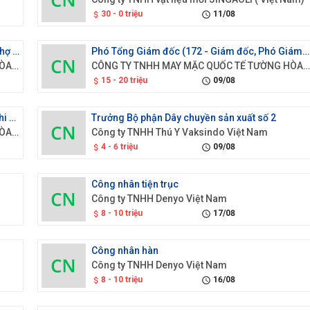
30 - 0 triệu
11/08
attach_money
schedule
Quản lý sản xuất (753 - Thợ may mặc và các thợ có liên quan)
Phó Tổng Giám đốc (172 - Giám đốc, Phó Giám đốc của các đơn vị sản xuất và triển khai thuộc cơ quan tập đoàn, tổng công ty, trường đại học lớn và tương đương (chuyên trách))
CÔNG TY TNHH MAY MẶC QUỐC TẾ TƯỜNG HÒA VIỆT NAM
CÔNG TY TNHH MAY MẶC QUỐC TẾ TƯỜNG HÒA VIỆT N
15 - 20 triệu
09/08
attach_money
schedule
Quản lý kế hoạch sản xuất (432 - Nhân viên ghi chép nguyên vật liệu và vận chuyển)
Trưởng Bộ phận Dây chuyền sản xuất số 2
CÔNG TY TNHH MAY MẶC QUỐC TẾ TƯỜNG HÒA VIỆT NAM
Công ty TNHH Thú Y Vaksindo Việt Nam
4 - 6 triệu
09/08
attach_money
schedule
Công nhân tiện trục
Công ty TNHH Denyo Việt Nam
8 - 10 triệu
17/08
attach_money
schedule
Công nhân hàn
Công ty TNHH Denyo Việt Nam
8 - 10 triệu
16/08
attach_money
schedule