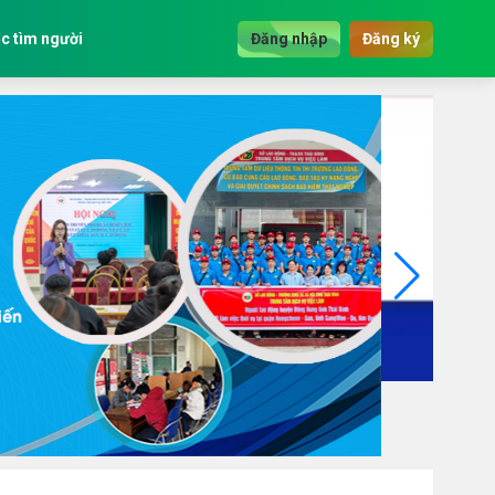
c tìm người
Đăng nhập
Đăng ký