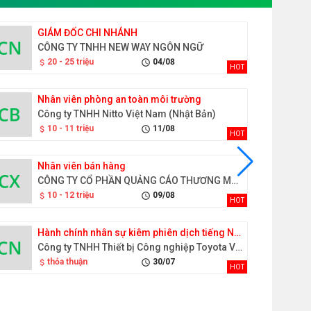
GIÁM ĐỐC CHI NHÁNH
CÔNG TY TNHH NEW WAY NGÔN NGỮ
20 - 25 triệu
04/08
attach_money
schedule
HOT
Nhân viên phòng an toàn môi trường
Công ty TNHH Nitto Việt Nam (Nhật Bản)
10 - 11 triệu
11/08
attach_money
schedule
HOT
Nhân viên bán hàng
CÔNG TY CỔ PHẦN QUẢNG CÁO THƯƠNG MẠI ĐỒNG XANH
10 - 12 triệu
09/08
attach_money
schedule
HOT
Hành chính nhân sự kiêm phiên dịch tiếng Nhật
Công ty TNHH Thiết bị Công nghiệp Toyota Việt Nam
thỏa thuận
30/07
attach_money
schedule
HOT