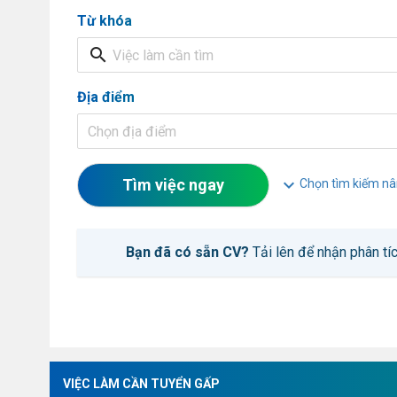
Từ khóa
search
Địa điểm
Chọn địa điểm
expand_more
Tìm việc ngay
Chọn tìm kiếm nâ
Bạn đã có sẵn CV?
Tải lên để nhận phân tíc
VIỆC LÀM CẦN TUYỂN GẤP