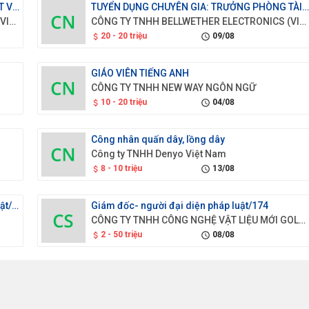
TUYỂN DỤNG LAO ĐỘNG KỸ THUẬT: KỸ THUẬT VIÊN KIỂM TRA CHẤT LƯỢNG SẢN PHẨM
TUYỂN DỤNG CHUYÊN GIA: TRƯỞNG PHÒNG TÀI 
CÔNG TY TNHH BELLWETHER ELECTRONICS (VIỆT NAM)
CÔNG TY TNHH BELLWETHER ELECTRONICS (VIỆT NAM)
20 - 20 triệu
09/08
attach_money
schedule
GIÁO VIÊN TIẾNG ANH
CÔNG TY TNHH NEW WAY NGÔN NGỮ
10 - 20 triệu
04/08
attach_money
schedule
Công nhân quấn dây, lồng dây
Công ty TNHH Denyo Việt Nam
8 - 10 triệu
13/08
attach_money
schedule
Tổng Giám đốc - Người đại diện theo pháp luật/174
Giám đốc- người đại diện pháp luật/174
CÔNG TY TNHH CÔNG NGHỆ VẬT LIỆU MỚI GOLD SEN
2 - 50 triệu
08/08
attach_money
schedule
Quản lý sản xuất thực phẩm
Công ty Cổ phần XNK và Thương mại Quốc tế Hưng Thịnh
thỏa thuận
11/08
attach_money
schedule