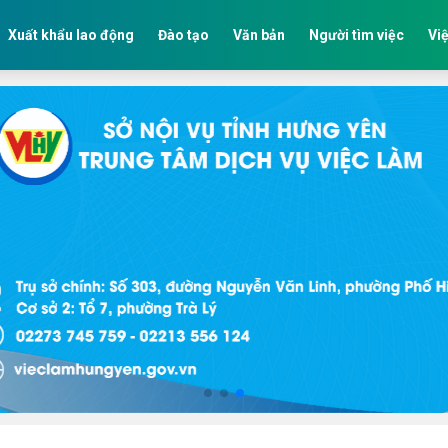
Xuất khẩu lao động
Đào tạo
Văn bản
Người tìm việc
Việ