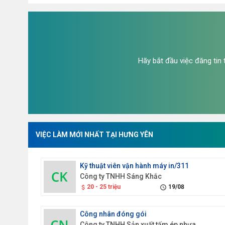
Hãy bắt đầu việc đăng tin
VIỆC LÀM MỚI NHẤT TẠI HƯNG YÊN
Kỹ thuật viên vận hành máy in/311
Công ty TNHH Sáng Khắc
20 - 25 triệu
19/08
attach_money
schedule
Công nhân đóng gói
Công ty TNHH Sản xuất tấm ép nhựa