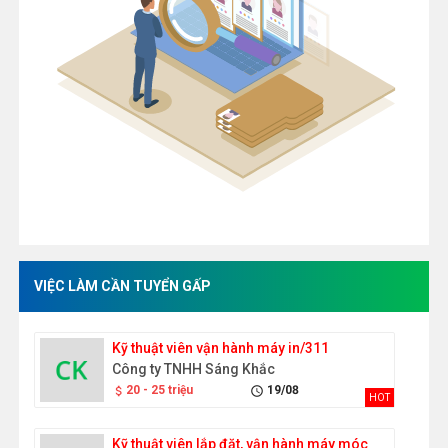
VIỆC LÀM CẦN TUYỂN GẤP
Kỹ thuật viên vận hành máy in/311
Công ty TNHH Sáng Khắc
20 - 25 triệu
19/08
attach_money
schedule
HOT
Kỹ thuật viên lắp đặt, vận hành máy móc