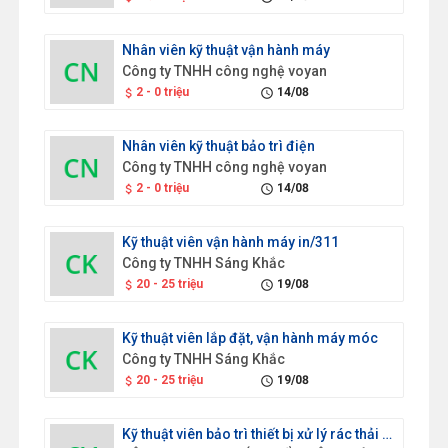
Nhân viên kỹ thuật vận hành máy
Công ty TNHH công nghệ voyan
2 - 0 triệu
14/08
attach_money
schedule
Nhân viên kỹ thuật bảo trì điện
Công ty TNHH công nghệ voyan
2 - 0 triệu
14/08
attach_money
schedule
Kỹ thuật viên vận hành máy in/311
Công ty TNHH Sáng Khắc
20 - 25 triệu
19/08
attach_money
schedule
Kỹ thuật viên lắp đặt, vận hành máy móc
Công ty TNHH Sáng Khắc
20 - 25 triệu
19/08
attach_money
schedule
Kỹ thuật viên bảo trì thiết bị xử lý rác thải nhựa/723