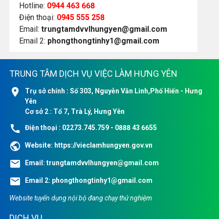
Hotline:
0944 463 668
Điện thoại:
0945 555 258
Email:
trungtamdvvlhungyen@gmail.com
Email 2:
phongthongtinhy1@gmail.com
TRUNG TÂM DỊCH VỤ VIỆC LÀM HƯNG YÊN
location_on
Trụ sở chính : Số 303, Nguyễn Văn Linh,Phố Hiến - Hưng
Yên
Cơ sở 2 : Tổ 7, Trà Lý, Hưng Yên
call
Điện thoại : 02273.745.759 - 0888 43 6655
public
Website:
https://vieclamhungyen.gov.vn
email
Email:
trungtamdvvlhungyen@gmail.com
email
Email 2:
phongthongtinhy1@gmail.com
Website tuyển dụng nội bộ đang chạy thử nghiệm
DỊCH VỤ