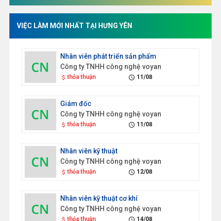
VIỆC LÀM MỚI NHẤT TẠI HƯNG YÊN
Nhân viên phát triển sản phẩm
Công ty TNHH công nghệ voyan
thỏa thuận
11/08
attach_money
schedule
Giám đốc
Công ty TNHH công nghệ voyan
thỏa thuận
11/08
attach_money
schedule
Nhân viên kỹ thuật
Công ty TNHH công nghệ voyan
thỏa thuận
12/08
attach_money
schedule
Nhân viên kỹ thuật cơ khí
Công ty TNHH công nghệ voyan
thỏa thuận
14/08
attach_money
schedule