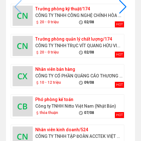
Trưởng phòng kỹ thuật/174
CÔNG TY TNHH CÔNG NGHỆ CHÍNH HÒA HOẰNG GIAI VIỆT NAM
20 - 0 triệu
02/08
attach_money
schedule
HOT
Trưởng phòng quản lý chất lượng/174
CÔNG TY TNHH TRỤC VÍT QUANG HỮU VIỆT NAM
20 - 0 triệu
02/08
attach_money
schedule
HOT
Nhân viên bán hàng
CÔNG TY CỔ PHẦN QUẢNG CÁO THƯƠNG MẠI ĐỒNG XANH
10 - 12 triệu
09/08
attach_money
schedule
HOT
Phó phòng kế toán
Công ty TNHH Nitto Việt Nam (Nhật Bản)
thỏa thuận
07/08
attach_money
schedule
HOT
Nhân viên kinh doanh/524
CÔNG TY TNHH TẬP ĐOÀN ACCTEK VIỆT NAM