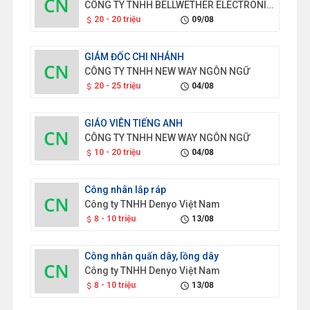
CÔNG TY TNHH BELLWETHER ELECTRONICS (VIỆT NAM)
20 - 20 triệu
09/08
attach_money
schedule
GIÁM ĐỐC CHI NHÁNH
CÔNG TY TNHH NEW WAY NGÔN NGỮ
20 - 25 triệu
04/08
attach_money
schedule
GIÁO VIÊN TIẾNG ANH
CÔNG TY TNHH NEW WAY NGÔN NGỮ
10 - 20 triệu
04/08
attach_money
schedule
Công nhân lắp ráp
Công ty TNHH Denyo Việt Nam
8 - 10 triệu
13/08
attach_money
schedule
Công nhân quấn dây, lồng dây
Công ty TNHH Denyo Việt Nam
8 - 10 triệu
13/08
attach_money
schedule