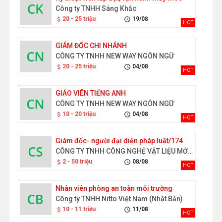
Công ty TNHH Sáng Khắc
20 - 25 triệu
19/08
attach_money
schedule
HOT
GIÁM ĐỐC CHI NHÁNH
CÔNG TY TNHH NEW WAY NGÔN NGỮ
20 - 25 triệu
04/08
attach_money
schedule
HOT
GIÁO VIÊN TIẾNG ANH
CÔNG TY TNHH NEW WAY NGÔN NGỮ
10 - 20 triệu
04/08
attach_money
schedule
HOT
Giám đốc- người đại diện pháp luật/174
CÔNG TY TNHH CÔNG NGHỆ VẬT LIỆU MỚI GOLD SEN
2 - 50 triệu
08/08
attach_money
schedule
HOT
Nhân viên phòng an toàn môi trường
Công ty TNHH Nitto Việt Nam (Nhật Bản)
10 - 11 triệu
11/08
attach_money
schedule
HOT