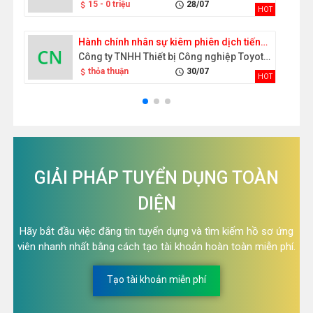
15 - 0 triệu
28/07
attach_money
schedule
HOT
Hành chính nhân sự kiêm phiên dịch tiếng Nhật
Công ty TNHH Thiết bị Công nghiệp Toyota Việt Nam
thỏa thuận
30/07
attach_money
schedule
HOT
GIẢI PHÁP TUYỂN DỤNG TOÀN
DIỆN
Hãy bắt đầu việc đăng tin tuyển dụng và tìm kiếm hồ sơ ứng
viên nhanh nhất bằng cách tạo tài khoản hoàn toàn miễn phí.
Tạo tài khoản miễn phí