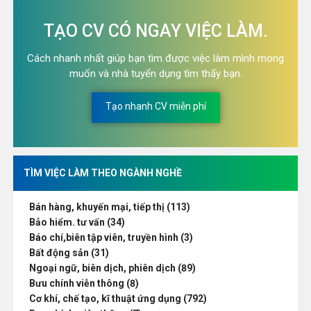
TẠO CV CÓ NGAY VIỆC LÀM.
Cách nhanh nhất giúp bạn tìm được việc làm mình mong
muốn và nhà tuyển dụng tìm thấy bạn.
Tạo nhanh CV miễn phí
TÌM VIỆC LÀM THEO NGÀNH NGHỀ
Bán hàng, khuyến mại, tiếp thị (113)
Bảo hiểm. tư vấn (34)
Báo chí,biên tập viên, truyền hình (3)
Bất động sản (31)
Ngoại ngữ, biên dịch, phiên dịch (89)
Bưu chính viễn thông (8)
Cơ khí, chế tạo, kĩ thuật ứng dụng (792)