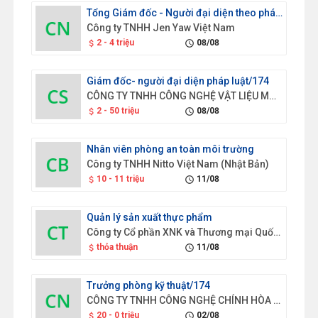
Tổng Giám đốc - Người đại diện theo pháp luật/174
Công ty TNHH Jen Yaw Việt Nam
2 - 4 triệu
08/08
attach_money
schedule
Giám đốc- người đại diện pháp luật/174
CÔNG TY TNHH CÔNG NGHỆ VẬT LIỆU MỚI GOLD SEN
2 - 50 triệu
08/08
attach_money
schedule
Nhân viên phòng an toàn môi trường
Công ty TNHH Nitto Việt Nam (Nhật Bản)
10 - 11 triệu
11/08
attach_money
schedule
Quản lý sản xuất thực phẩm
Công ty Cổ phần XNK và Thương mại Quốc tế Hưng Thịnh
thỏa thuận
11/08
attach_money
schedule
Trưởng phòng kỹ thuật/174
CÔNG TY TNHH CÔNG NGHỆ CHÍNH HÒA HOẰNG GIAI VIỆT NAM
20 - 0 triệu
02/08
attach_money
schedule