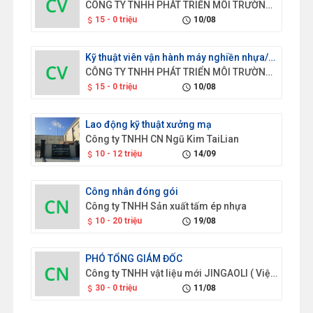
CÔNG TY TNHH PHÁT TRIỂN MÔI TRƯỜNG XANH SAO VIỆT
15 - 0 triệu
10/08
attach_money
schedule
Kỹ thuật viên vận hành máy nghiền nhựa/814
CÔNG TY TNHH PHÁT TRIỂN MÔI TRƯỜNG XANH SAO VIỆT
15 - 0 triệu
10/08
attach_money
schedule
Lao động kỹ thuật xưởng mạ
Công ty TNHH CN Ngũ Kim TaiLian
10 - 12 triệu
14/09
attach_money
schedule
Công nhân đóng gói
Công ty TNHH Sản xuất tấm ép nhựa
10 - 20 triệu
19/08
attach_money
schedule
PHÓ TỔNG GIÁM ĐỐC
Công ty TNHH vật liệu mới JINGAOLI ( Việt Nam)
30 - 0 triệu
11/08
attach_money
schedule