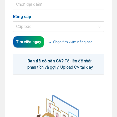
Chọn địa điểm
Bằng cấp
Cấp bậc
Tìm việc ngay
expand_more
Chọn tìm kiếm nâng cao
Bạn đã có sẵn CV?
Tải lên để nhận
phân tích và gợi ý.
Upload CV tại đây