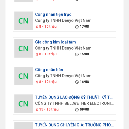
Công nhân tiện trục
Công ty TNHH Denyo Việt Nam
8 - 10 triệu
17/08
attach_money
schedule
Gia công kim loại tấm
Công ty TNHH Denyo Việt Nam
8 - 10 triệu
16/08
attach_money
schedule
Công nhân hàn
Công ty TNHH Denyo Việt Nam
8 - 10 triệu
16/08
attach_money
schedule
TUYỂN DỤNG LAO ĐỘNG KỸ THUẬT: KỸ THUẬT VIÊN KIỂM TRA CHẤT LƯỢNG SẢN PHẨM
CÔNG TY TNHH BELLWETHER ELECTRONICS (VIỆT NAM)
15 - 15 triệu
09/08
attach_money
schedule
TUYỂN DỤNG CHUYÊN GIA: TRƯỞNG PHÒNG TÀI VỤ