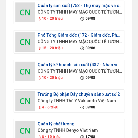
Quản lý sản xuất (753 - Thợ may mặc và các thợ có liên quan)
CÔNG TY TNHH MAY MẶC QUỐC TẾ TƯỜNG HÒA VIỆT NAM
10 - 20 triệu
09/08
attach_money
schedule
Phó Tổng Giám đốc (172 - Giám đốc, Phó Giám đốc của các đơn vị sản xuất và triển khai thuộc cơ quan tập đoàn, tổng công ty, trường đại học lớn và tương đương (chuyên trách))
CÔNG TY TNHH MAY MẶC QUỐC TẾ TƯỜNG HÒA VIỆT NAM
15 - 20 triệu
09/08
attach_money
schedule
Quản lý kế hoạch sản xuất (432 - Nhân viên ghi chép nguyên vật liệu và vận chuyển)
CÔNG TY TNHH MAY MẶC QUỐC TẾ TƯỜNG HÒA VIỆT NAM
10 - 20 triệu
09/08
attach_money
schedule
Trưởng Bộ phận Dây chuyền sản xuất số 2
Công ty TNHH Thú Y Vaksindo Việt Nam
4 - 6 triệu
09/08
attach_money
schedule
Quản lý chất lượng
Công ty TNHH Denyo Việt Nam
8 - 10 triệu
17/08
attach_money
schedule