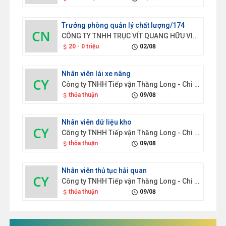
Trưởng phòng quản lý chất lượng/174
CÔNG TY TNHH TRỤC VÍT QUANG HỮU VIỆT NAM
20 - 0 triệu
02/08
attach_money
schedule
Nhân viên lái xe nâng
Công ty TNHH Tiếp vận Thăng Long - Chi nhánh Hưng Yên
thỏa thuận
09/08
attach_money
schedule
Nhân viên dữ liệu kho
Công ty TNHH Tiếp vận Thăng Long - Chi nhánh Hưng Yên
thỏa thuận
09/08
attach_money
schedule
Nhân viên thủ tục hải quan
Công ty TNHH Tiếp vận Thăng Long - Chi nhánh Hưng Yên
thỏa thuận
09/08
attach_money
schedule