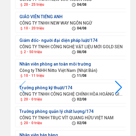
20 - 25 triệu
04/08
1
attach_money
schedule
attach_money
GIÁO VIÊN TIẾNG ANH
CÔNG TY TNHH NEW WAY NGÔN NGỮ
10 - 20 triệu
04/08
1
attach_money
schedule
attach_money
Giám đốc- người đại diện pháp luật/174
Kỹ
CÔNG TY TNHH CÔNG NGHỆ VẬT LIỆU MỚI GOLD SEN
CÔ
2 - 50 triệu
08/08
1
attach_money
schedule
attach_money
Nhân viên phòng an toàn môi trường
Tr
Công ty TNHH Nitto Việt Nam (Nhật Bản)
CÔ
10 - 11 triệu
11/08
2
attach_money
schedule
attach_money
Trưởng phòng kỹ thuật/174
Ph
CÔNG TY TNHH CÔNG NGHỆ CHÍNH HÒA HOẰNG GIAI VIỆT NAM
CÔ
20 - 0 triệu
02/08
2
attach_money
schedule
attach_money
Trưởng phòng quản lý chất lượng/174
Kỹ
CÔNG TY TNHH TRỤC VÍT QUANG HỮU VIỆT NAM
CÔ
20 - 0 triệu
02/08
1
attach_money
schedule
attach_money
Nhân viên bán hàng
Kỹ