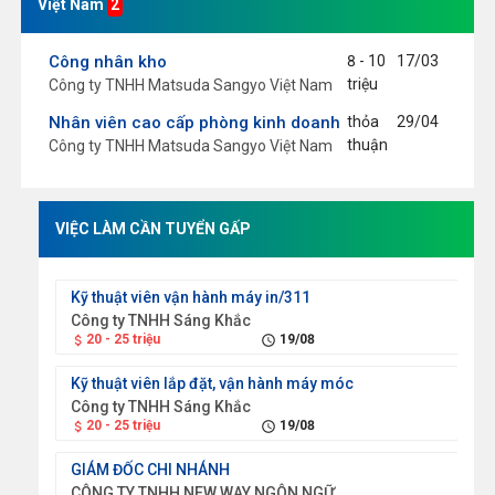
Việt Nam
2
Công nhân kho
8 - 10
17/03
triệu
Công ty TNHH Matsuda Sangyo Việt Nam
Nhân viên cao cấp phòng kinh doanh
thỏa
29/04
thuận
Công ty TNHH Matsuda Sangyo Việt Nam
VIỆC LÀM CẦN TUYỂN GẤP
Kỹ thuật viên vận hành máy in/311
Sal
Công ty TNHH Sáng Khắc
Cô
20 - 25 triệu
19/08
attach_money
schedule
attach_money
Kỹ thuật viên lắp đặt, vận hành máy móc
Công ty TNHH Sáng Khắc
20 - 25 triệu
19/08
1
attach_money
schedule
attach_money
GIÁM ĐỐC CHI NHÁNH
La
CÔNG TY TNHH NEW WAY NGÔN NGỮ