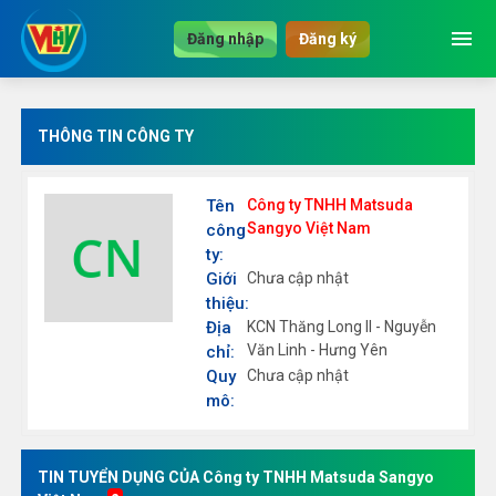
menu
Đăng nhập
Đăng ký
THÔNG TIN CÔNG TY
Tên
Công ty TNHH Matsuda
Sangyo Việt Nam
công
ty:
Giới
Chưa cập nhật
thiệu:
Địa
KCN Thăng Long II - Nguyễn
Văn Linh - Hưng Yên
chỉ:
Quy
Chưa cập nhật
mô:
TIN TUYỂN DỤNG CỦA Công ty TNHH Matsuda Sangyo