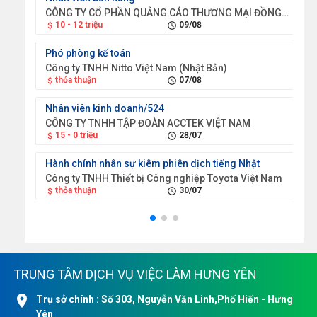
CÔNG TY CỔ PHẦN QUẢNG CÁO THƯƠNG MẠI ĐỒNG XANH
CÔ
10 - 12 triệu
09/08
1
attach_money
schedule
attach_money
Phó phòng kế toán
Kỹ 
Công ty TNHH Nitto Việt Nam (Nhật Bản)
Cô
thỏa thuận
07/08
1
attach_money
schedule
attach_money
Nhân viên kinh doanh/524
Tr
CÔNG TY TNHH TẬP ĐOÀN ACCTEK VIỆT NAM
CÔ
15 - 0 triệu
28/07
2
attach_money
schedule
attach_money
Hành chính nhân sự kiêm phiên dịch tiếng Nhật
Tr
Công ty TNHH Thiết bị Công nghiệp Toyota Việt Nam
CÔ
thỏa thuận
30/07
2
attach_money
schedule
attach_money
TRUNG TÂM DỊCH VỤ VIỆC LÀM HƯNG YÊN
location_on
Trụ sở chính : Số 303, Nguyễn Văn Linh,Phố Hiến - Hưng
Yên