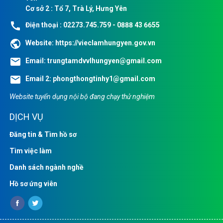
Cơ sở 2 : Tổ 7, Trà Lý, Hưng Yên
call
Điện thoại : 02273.745.759 - 0888 43 6655
public
Website:
https://vieclamhungyen.gov.vn
email
Email:
trungtamdvvlhungyen@gmail.com
email
Email 2:
phongthongtinhy1@gmail.com
Website tuyển dụng nội bộ đang chạy thử nghiệm
DỊCH VỤ
Đăng tin & Tìm hồ sơ
Tìm việc làm
Danh sách ngành nghề
Hồ sơ ứng viên