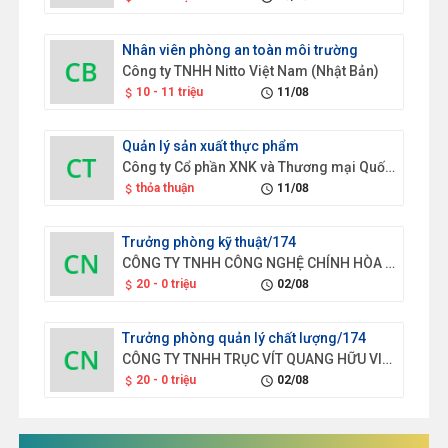
Nhân viên phòng an toàn môi trường
Công ty TNHH Nitto Việt Nam (Nhật Bản)
10 - 11 triệu
11/08
attach_money
schedule
Quản lý sản xuất thực phẩm
Công ty Cổ phần XNK và Thương mại Quốc tế Hưng Thịnh
thỏa thuận
11/08
attach_money
schedule
Trưởng phòng kỹ thuật/174
CÔNG TY TNHH CÔNG NGHỆ CHÍNH HÒA HOẰNG GIAI VIỆT NAM
20 - 0 triệu
02/08
attach_money
schedule
Trưởng phòng quản lý chất lượng/174
CÔNG TY TNHH TRỤC VÍT QUANG HỮU VIỆT NAM
20 - 0 triệu
02/08
attach_money
schedule