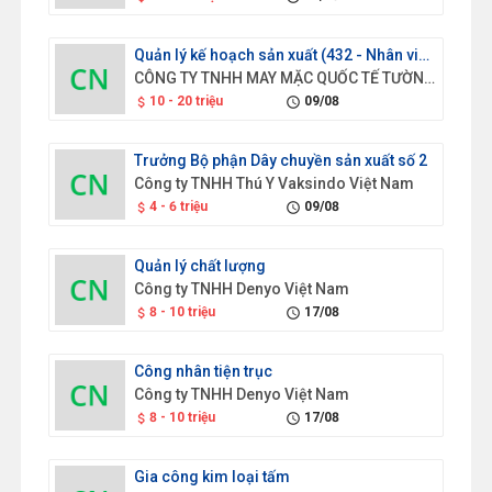
Quản lý kế hoạch sản xuất (432 - Nhân viên ghi chép nguyên vật liệu và vận chuyển)
CÔNG TY TNHH MAY MẶC QUỐC TẾ TƯỜNG HÒA VIỆT NAM
10 - 20 triệu
09/08
attach_money
schedule
Trưởng Bộ phận Dây chuyền sản xuất số 2
Công ty TNHH Thú Y Vaksindo Việt Nam
4 - 6 triệu
09/08
attach_money
schedule
Quản lý chất lượng
Công ty TNHH Denyo Việt Nam
8 - 10 triệu
17/08
attach_money
schedule
Công nhân tiện trục
Công ty TNHH Denyo Việt Nam
8 - 10 triệu
17/08
attach_money
schedule
Gia công kim loại tấm