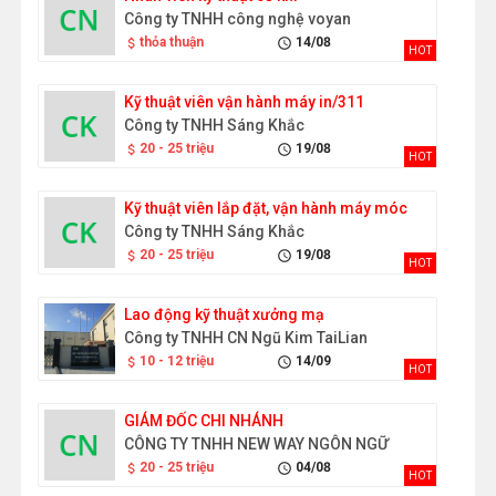
Công ty TNHH công nghệ voyan
thỏa thuận
14/08
attach_money
schedule
HOT
Kỹ thuật viên vận hành máy in/311
Công ty TNHH Sáng Khắc
20 - 25 triệu
19/08
attach_money
schedule
HOT
Kỹ thuật viên lắp đặt, vận hành máy móc
Công ty TNHH Sáng Khắc
20 - 25 triệu
19/08
attach_money
schedule
HOT
Lao động kỹ thuật xưởng mạ
Công ty TNHH CN Ngũ Kim TaiLian
10 - 12 triệu
14/09
attach_money
schedule
HOT
GIÁM ĐỐC CHI NHÁNH
CÔNG TY TNHH NEW WAY NGÔN NGỮ
20 - 25 triệu
04/08
attach_money
schedule
HOT