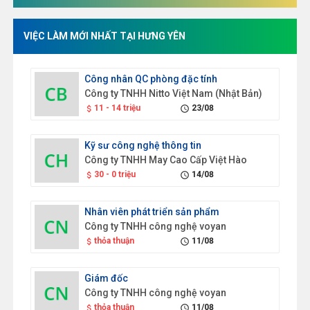
VIỆC LÀM MỚI NHẤT TẠI HƯNG YÊN
Công nhân QC phòng đặc tính
Công ty TNHH Nitto Việt Nam (Nhật Bản)
11 - 14 triệu
23/08
attach_money
schedule
Kỹ sư công nghệ thông tin
Công ty TNHH May Cao Cấp Việt Hào
30 - 0 triệu
14/08
attach_money
schedule
Nhân viên phát triển sản phẩm
Công ty TNHH công nghệ voyan
thỏa thuận
11/08
attach_money
schedule
Giám đốc
Công ty TNHH công nghệ voyan
thỏa thuận
11/08
attach_money
schedule