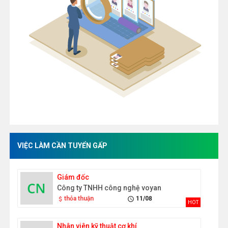
VIỆC LÀM CẦN TUYỂN GẤP
Giám đốc
Công ty TNHH công nghệ voyan
thỏa thuận
11/08
attach_money
schedule
HOT
Nhân viên kỹ thuật cơ khí