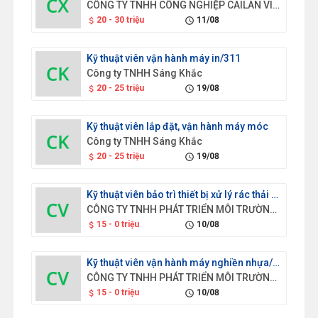
CÔNG TY TNHH CÔNG NGHIỆP CAILAN VIỆT NAM
20 - 30 triệu
11/08
attach_money
schedule
Kỹ thuật viên vận hành máy in/311
Công ty TNHH Sáng Khắc
20 - 25 triệu
19/08
attach_money
schedule
Kỹ thuật viên lắp đặt, vận hành máy móc
Công ty TNHH Sáng Khắc
20 - 25 triệu
19/08
attach_money
schedule
Kỹ thuật viên bảo trì thiết bị xử lý rác thải nhựa/723
CÔNG TY TNHH PHÁT TRIỂN MÔI TRƯỜNG XANH SAO VIỆT
15 - 0 triệu
10/08
attach_money
schedule
Kỹ thuật viên vận hành máy nghiền nhựa/814
CÔNG TY TNHH PHÁT TRIỂN MÔI TRƯỜNG XANH SAO VIỆT
15 - 0 triệu
10/08
attach_money
schedule