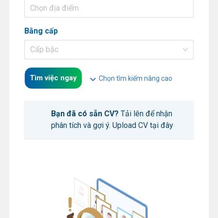
Chọn địa điểm
Bằng cấp
Cấp bậc
Tìm việc ngay
expand_more
Chọn tìm kiếm nâng cao
Bạn đã có sẵn CV?
Tải lên để nhận
phân tích và gợi ý.
Upload CV tại đây