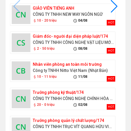
GIÁO VIÊN TIẾNG ANH
CÔNG TY TNHH NEW WAY NGÔN NGỮ
10 - 20 triệu
04/08
attach_money
schedule
HOT
Giám đốc- người đại diện pháp luật/174
CÔNG TY TNHH CÔNG NGHỆ VẬT LIỆU MỚI GOLD SEN
2 - 50 triệu
08/08
attach_money
schedule
HOT
Nhân viên phòng an toàn môi trường
Công ty TNHH Nitto Việt Nam (Nhật Bản)
10 - 11 triệu
11/08
attach_money
schedule
HOT
Trưởng phòng kỹ thuật/174
CÔNG TY TNHH CÔNG NGHỆ CHÍNH HÒA HOẰNG GIAI VIỆT NAM
20 - 0 triệu
02/08
attach_money
schedule
HOT
Trưởng phòng quản lý chất lượng/174
CÔNG TY TNHH TRỤC VÍT QUANG HỮU VIỆT NAM