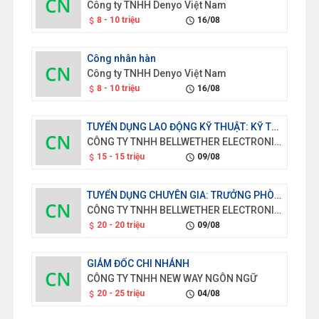
Công ty TNHH Denyo Việt Nam
8 - 10 triệu
16/08
attach_money
schedule
Công nhân hàn
Công ty TNHH Denyo Việt Nam
8 - 10 triệu
16/08
attach_money
schedule
TUYỂN DỤNG LAO ĐỘNG KỸ THUẬT: KỸ THUẬT VIÊN KIỂM TRA CHẤT LƯỢNG SẢN PHẨM
CÔNG TY TNHH BELLWETHER ELECTRONICS (VIỆT NAM)
15 - 15 triệu
09/08
attach_money
schedule
TUYỂN DỤNG CHUYÊN GIA: TRƯỞNG PHÒNG TÀI VỤ
CÔNG TY TNHH BELLWETHER ELECTRONICS (VIỆT NAM)
20 - 20 triệu
09/08
attach_money
schedule
GIÁM ĐỐC CHI NHÁNH
CÔNG TY TNHH NEW WAY NGÔN NGỮ
20 - 25 triệu
04/08
attach_money
schedule