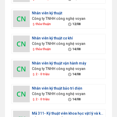
Nhân viên kỹ thuật
Công ty TNHH công nghệ voyan
thỏa thuận
12/08
attach_money
schedule
Nhân viên kỹ thuật cơ khí
Công ty TNHH công nghệ voyan
thỏa thuận
14/08
attach_money
schedule
Nhân viên kỹ thuật vận hành máy
Công ty TNHH công nghệ voyan
2 - 0 triệu
14/08
attach_money
schedule
Nhân viên kỹ thuật bảo trì điện
Công ty TNHH công nghệ voyan
2 - 0 triệu
14/08
attach_money
schedule
Mã 311- Kỹ thuật viên khoa học vật lý và kỹ thuật ( Kỹ thuật viên sản xuất)