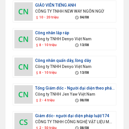
GIÁO VIÊN TIẾNG ANH
CÔNG TY TNHH NEW WAY NGÔN NGỮ
10 - 20 triệu
04/08
attach_money
schedule
Công nhân lắp ráp
Công ty TNHH Denyo Việt Nam
8 - 10 triệu
13/08
attach_money
schedule
Công nhân quấn dây, lồng dây
Công ty TNHH Denyo Việt Nam
8 - 10 triệu
13/08
attach_money
schedule
Tổng Giám đốc - Người đại diện theo pháp luật/174
Công ty TNHH Jen Yaw Việt Nam
2 - 4 triệu
08/08
attach_money
schedule
Giám đốc- người đại diện pháp luật/174
CÔNG TY TNHH CÔNG NGHỆ VẬT LIỆU MỚI GOLD SEN
2 - 50 triệu
08/08
attach_money
schedule