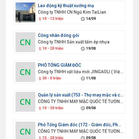
Lao động kỹ thuật xưởng mạ
Công ty TNHH CN Ngũ Kim TaiLian
10 - 12 triệu
14/09
attach_money
schedule
Công nhân đóng gói
Công ty TNHH Sản xuất tấm ép nhựa
10 - 20 triệu
19/08
attach_money
schedule
PHÓ TỔNG GIÁM ĐỐC
Công ty TNHH vật liệu mới JINGAOLI ( Việt Nam)
30 - 0 triệu
11/08
attach_money
schedule
Quản lý sản xuất (753 - Thợ may mặc và các thợ có liên quan)
CÔNG TY TNHH MAY MẶC QUỐC TẾ TƯỜNG HÒA VIỆT NAM
10 - 20 triệu
09/08
attach_money
schedule
Phó Tổng Giám đốc (172 - Giám đốc, Phó Giám đốc của các đơn vị sản xuất và triển khai thuộc cơ quan tập đoàn, tổng công ty, trường đại học lớn và tương đương (chuyên trách))
CÔNG TY TNHH MAY MẶC QUỐC TẾ TƯỜNG HÒA VIỆT NAM
15 - 20 triệu
09/08
attach_money
schedule