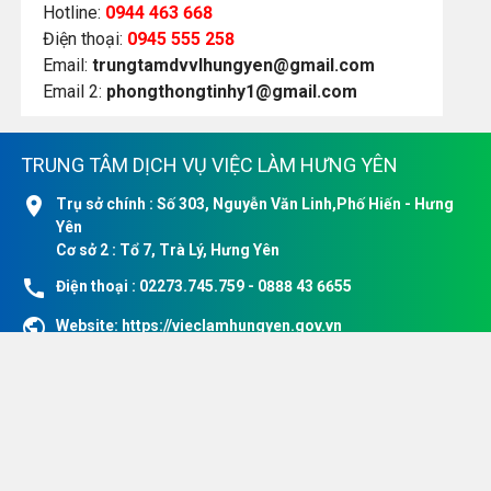
Hotline:
0944 463 668
Điện thoại:
0945 555 258
Email:
trungtamdvvlhungyen@gmail.com
Email 2:
phongthongtinhy1@gmail.com
TRUNG TÂM DỊCH VỤ VIỆC LÀM HƯNG YÊN
location_on
Trụ sở chính : Số 303, Nguyễn Văn Linh,Phố Hiến - Hưng
Yên
Cơ sở 2 : Tổ 7, Trà Lý, Hưng Yên
call
Điện thoại : 02273.745.759 - 0888 43 6655
public
Website:
https://vieclamhungyen.gov.vn
email
Email:
trungtamdvvlhungyen@gmail.com
email
Email 2:
phongthongtinhy1@gmail.com
Website tuyển dụng nội bộ đang chạy thử nghiệm
DỊCH VỤ