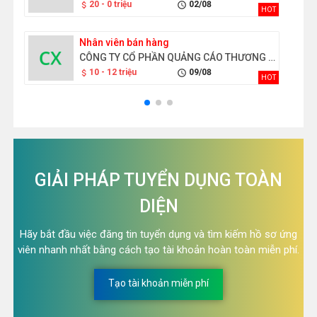
20 - 0 triệu
02/08
attach_money
schedule
HOT
Nhân viên bán hàng
CÔNG TY CỔ PHẦN QUẢNG CÁO THƯƠNG MẠI ĐỒNG XANH
10 - 12 triệu
09/08
attach_money
schedule
HOT
GIẢI PHÁP TUYỂN DỤNG TOÀN
DIỆN
Hãy bắt đầu việc đăng tin tuyển dụng và tìm kiếm hồ sơ ứng
viên nhanh nhất bằng cách tạo tài khoản hoàn toàn miễn phí.
Tạo tài khoản miễn phí