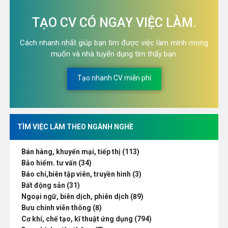
TẠO CV CÓ NGAY VIỆC LÀM.
Cách nhanh nhất giúp bạn tìm được việc làm mình mong
muốn và nhà tuyển dụng tìm thấy bạn.
Tạo nhanh CV miễn phí
TÌM VIỆC LÀM THEO NGÀNH NGHỀ
Bán hàng, khuyến mại, tiếp thị (113)
Bảo hiểm. tư vấn (34)
Báo chí,biên tập viên, truyền hình (3)
Bất động sản (31)
Ngoại ngữ, biên dịch, phiên dịch (89)
Bưu chính viễn thông (8)
Cơ khí, chế tạo, kĩ thuật ứng dụng (794)