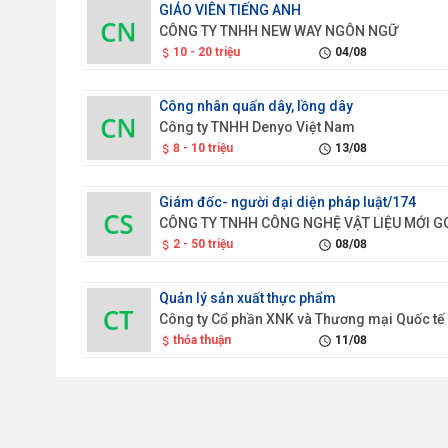
GIÁO VIÊN TIẾNG ANH
CÔNG TY TNHH NEW WAY NGÔN NGỮ
10 - 20 triệu
04/08
attach_money
schedule
Công nhân quấn dây, lồng dây
Công ty TNHH Denyo Việt Nam
8 - 10 triệu
13/08
attach_money
schedule
Giám đốc- người đại diện pháp luật/174
2 - 50 triệu
08/08
attach_money
schedule
Quản lý sản xuất thực phẩm
thỏa thuận
11/08
attach_money
schedule
Trưởng phòng quản lý chất lượng/174
CÔNG TY TNHH TRỤC VÍT QUANG HỮU VIỆT 
20 - 0 triệu
02/08
attach_money
schedule