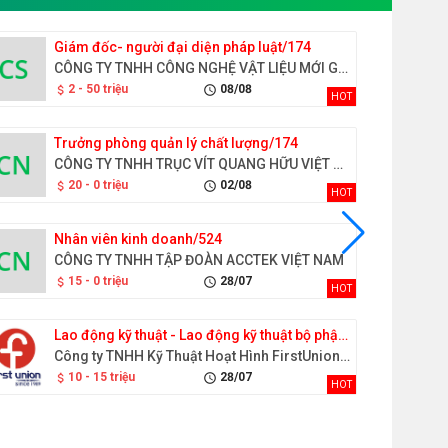
Giám đốc- người đại diện pháp luật/174
CÔNG TY TNHH CÔNG NGHỆ VẬT LIỆU MỚI GOLD SEN
2 - 50 triệu
08/08
attach_money
schedule
HOT
Trưởng phòng quản lý chất lượng/174
CÔNG TY TNHH TRỤC VÍT QUANG HỮU VIỆT NAM
20 - 0 triệu
02/08
attach_money
schedule
HOT
Nhân viên kinh doanh/524
CÔNG TY TNHH TẬP ĐOÀN ACCTEK VIỆT NAM
15 - 0 triệu
28/07
attach_money
schedule
HOT
Lao động kỹ thuật - Lao động kỹ thuật bộ phận phun sơn/311
Công ty TNHH Kỹ Thuật Hoạt Hình FirstUnion Việt Nam
10 - 15 triệu
28/07
attach_money
schedule
HOT