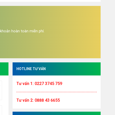
 khoản hoàn toàn miễn phí.
HOTLINE TƯ VẤN
Tư vấn 1: 0227 3745 759
ên quan)
AM
Tư vấn 2: 0888 43 6655
AM