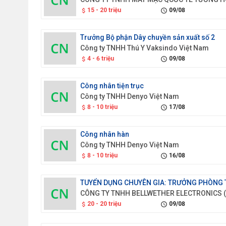
15 - 20 triệu
09/08
attach_money
schedule
Trưởng Bộ phận Dây chuyền sản xuất số 2
Công ty TNHH Thú Y Vaksindo Việt Nam
4 - 6 triệu
09/08
attach_money
schedule
Công nhân tiện trục
Công ty TNHH Denyo Việt Nam
8 - 10 triệu
17/08
attach_money
schedule
Công nhân hàn
Công ty TNHH Denyo Việt Nam
8 - 10 triệu
16/08
attach_money
schedule
20 - 20 triệu
09/08
attach_money
schedule