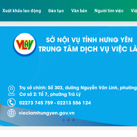
Xuất khẩu lao động
Đào tạo
Văn bản
Người tìm việc
Việ