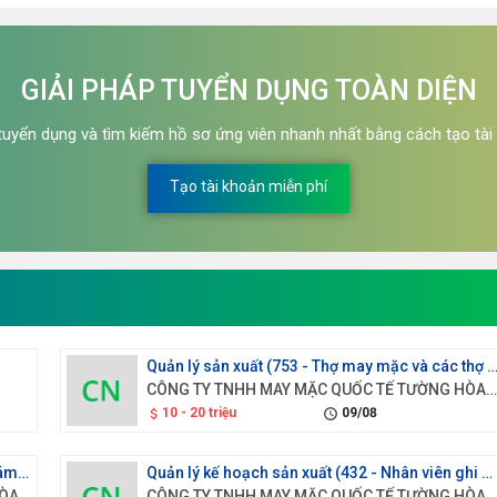
GIẢI PHÁP TUYỂN DỤNG TOÀN DIỆN
 tuyển dụng và tìm kiếm hồ sơ ứng viên nhanh nhất bằng cách tạo tài
Tạo tài khoản miễn phí
Quản lý sản xuất (753 - Thợ may mặc và các thợ có li
CÔNG TY TNHH MAY MẶC QUỐC TẾ TƯỜNG HÒA VIỆT N
10 - 20 triệu
09/08
attach_money
schedule
Phó Tổng Giám đốc (172 - Giám đốc, Phó Giám đốc của các đơn vị sản xuất và triển khai thuộc cơ quan tập đoàn, tổng công ty, trường đại học lớn và tương đương (chuyên trách))
Quản lý kế hoạch sản xuất (432 - Nhân viên ghi chép nguyên vật liệu và vận chuyển)
CÔNG TY TNHH MAY MẶC QUỐC TẾ TƯỜNG HÒA VIỆT NAM
CÔNG TY TNHH MAY MẶC QUỐC TẾ TƯỜNG HÒA VIỆT N