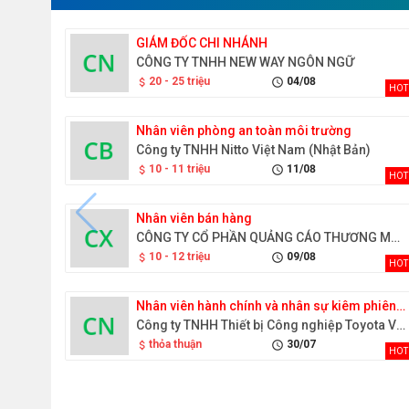
GIÁM ĐỐC CHI NHÁNH
CÔNG TY TNHH NEW WAY NGÔN NGỮ
20 - 25 triệu
04/08
attach_money
schedule
HOT
Nhân viên phòng an toàn môi trường
Công ty TNHH Nitto Việt Nam (Nhật Bản)
10 - 11 triệu
11/08
attach_money
schedule
HOT
Nhân viên bán hàng
CÔNG TY CỔ PHẦN QUẢNG CÁO THƯƠNG MẠI ĐỒNG XANH
10 - 12 triệu
09/08
attach_money
schedule
HOT
Nhân viên hành chính và nhân sự kiêm phiên dịch tiếng Nhật
Công ty TNHH Thiết bị Công nghiệp Toyota Việt Nam
thỏa thuận
30/07
attach_money
schedule
HOT