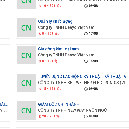
10 - 20 triệu
09/08
attach_money
schedule
Quản lý chất lượng
Công ty TNHH Denyo Việt Nam
8 - 10 triệu
17/08
attach_money
schedule
Gia công kim loại tấm
Công ty TNHH Denyo Việt Nam
8 - 10 triệu
16/08
attach_money
schedule
TUYỂN DỤNG LAO ĐỘNG KỸ THUẬT: KỸ THUẬT VIÊN KIỂM TRA CHẤT LƯỢN
CÔNG TY TNHH BELLWETHER ELECTRONICS (VIỆT NAM)
15 - 15 triệu
09/08
attach_money
schedule
TUYỂN DỤNG CHUYÊN GIA: TRƯỞNG PHÒNG TÀI VỤ
GIÁM ĐỐC CHI NHÁNH
CÔNG TY TNHH BELLWETHER ELECTRONICS (VIỆT NAM)
CÔNG TY TNHH NEW WAY NGÔN NGỮ
20 - 25 triệu
04/08
attach_money
schedule