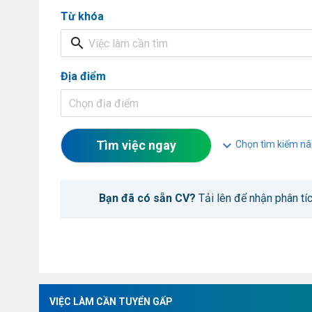
Từ khóa
search
Địa điểm
Chọn địa điểm
expand_more
Tìm việc ngay
Chọn tìm kiếm nâ
Bạn đã có sẵn CV?
Tải lên để nhận phân tíc
VIỆC LÀM CẦN TUYỂN GẤP