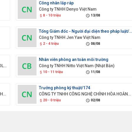
Công nhân lắp ráp
Công ty TNHH Denyo Việt Nam
8 - 10 triệu
13/08
attach_money
schedule
Tổng Giám đốc - Người đại diện theo pháp luật/1
Công ty TNHH Jen Yaw Việt Nam
2 - 4 triệu
08/08
attach_money
schedule
Nhân viên phòng an toàn môi trường
CÔNG TY TNHH CÔNG NGHỆ VẬT LIỆU MỚI GOLD SEN
Công ty TNHH Nitto Việt Nam (Nhật Bản)
10 - 11 triệu
11/08
attach_money
schedule
Trưởng phòng kỹ thuật/174
Công ty Cổ phần XNK và Thương mại Quốc tế Hưng Thịnh
CÔNG TY TNHH CÔNG NGHỆ CHÍNH HÒA HOẰNG GIAI VIỆT NAM
20 - 0 triệu
02/08
attach_money
schedule
Nhân viên lái xe nâng
NAM
Công ty TNHH Tiếp vận Thăng Long - Chi nhánh Hưng Y
thỏa thuận
09/08
attach_money
schedule