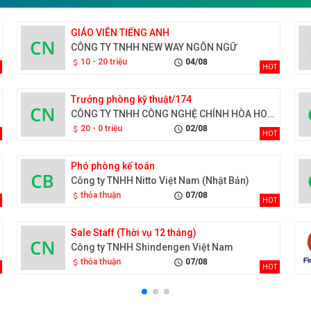
GIÁO VIÊN TIẾNG ANH
CÔNG TY TNHH NEW WAY NGÔN NGỮ
10 - 20 triệu
04/08
attach_money
schedule
HOT
Trưởng phòng kỹ thuật/174
CÔNG TY TNHH CÔNG NGHỆ CHÍNH HÒA HOẰNG GIAI VIỆT NAM
20 - 0 triệu
02/08
attach_money
schedule
HOT
Phó phòng kế toán
Công ty TNHH Nitto Việt Nam (Nhật Bản)
thỏa thuận
07/08
attach_money
schedule
HOT
Sale Staff (Thời vụ 12 tháng)
Công ty TNHH Shindengen Việt Nam
thỏa thuận
07/08
attach_money
schedule
HOT